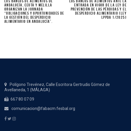
LOS BANCOS DE ALIMENTOS DE
LOS BANCOS DE ALIMENTOS ANTE LA
ANDALUCÍA, CEUTA Y MELILLA
ENTRADA EN VIGOR DE LA LEY DE
ORGANIZAN LA JORNADA
PREVENCIÓN DE LAS PÉRDIDAS Y EL
“OBLIGACIONES Y OPORTUNIDADES DE
DESPERDICIO ALIMENTARIO (LEY
LA GESTIÓN DEL DESPERDICIO
LPPDA 1/2025)
ALIMENTARIO EN ANDALUCÍA”.
Polígono Trevénez, Calle Escritora Gertrudis Gómez de
Avellaneda, 1 (MÁLAGA)
667 80 07 09
comunicacion@fabacm.fesbal.org