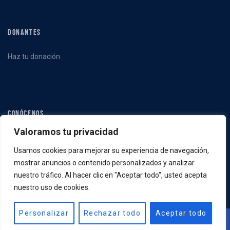
DONANTES
Haz tu donación
CONÓCENOS
Valoramos tu privacidad
Qué hacemos
Usamos cookies para mejorar su experiencia de navegación,
Quiénes somos
mostrar anuncios o contenido personalizados y analizar
Noticias
nuestro tráfico. Al hacer clic en "Aceptar todo", usted acepta
nuestro uso de cookies.
Personalizar
Rechazar todo
Aceptar todo
FABACM | Copyright © 2022 | Sitio web
creado por Sete Madrigal - Liebe
Comunicación