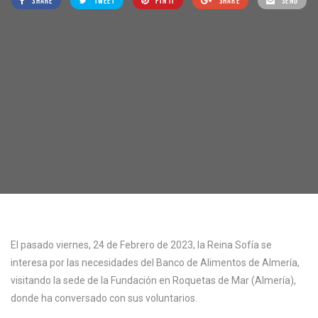
SHARE
TWEET
PIN IT
SHARE
SEND
El pasado viernes, 24 de Febrero de 2023, la Reina Sofía se
interesa por las necesidades del Banco de Alimentos de Almería,
visitando la sede de la Fundación en Roquetas de Mar (Almería),
donde ha conversado con sus voluntarios.