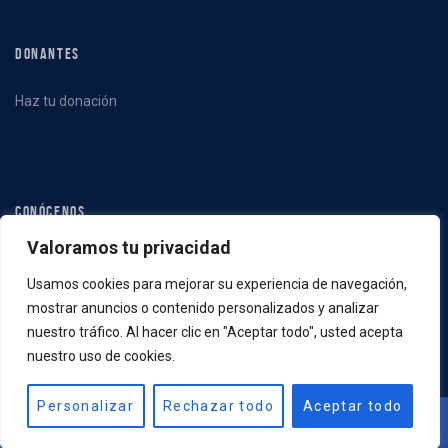
DONANTES
Haz tu donación
CONÓCENOS
Valoramos tu privacidad
Qué hacemos
Usamos cookies para mejorar su experiencia de navegación,
Quiénes somos
mostrar anuncios o contenido personalizados y analizar
Noticias
nuestro tráfico. Al hacer clic en "Aceptar todo", usted acepta
nuestro uso de cookies.
Personalizar
Rechazar todo
Aceptar todo
FABACM | Copyright © 2022 | Sitio web
creado por Sete Madrigal - Liebe
Comunicación