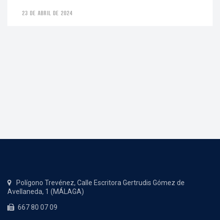
23 DE ABRIL DE 2024
Polígono Trevénez, Calle Escritora Gertrudis Gómez de
Avellaneda, 1 (MÁLAGA)
667 80 07 09