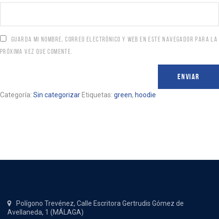
GUARDA MI NOMBRE, CORREO ELECTRÓNICO Y WEB EN ESTE NAVEGADOR PARA LA
PRÓXIMA VEZ QUE COMENTE.
Categoría:
Sin categorizar
Etiquetas:
green
,
hoodie
Polígono Trevénez, Calle Escritora Gertrudis Gómez de
Avellaneda, 1 (MÁLAGA)